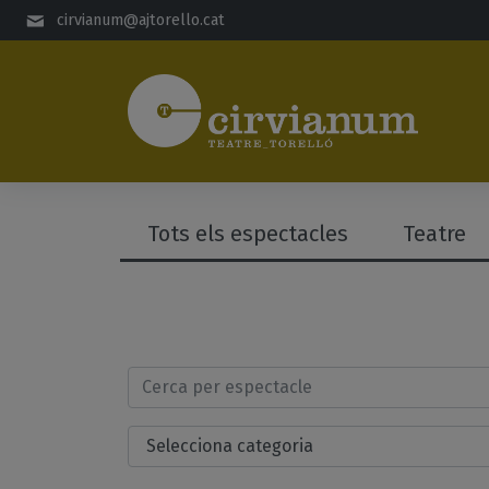
Salta al contingut principal
cirvianum@ajtorello.cat
Tots els espectacles
Teatre
Cerca per espectacle
Selecciona categoria