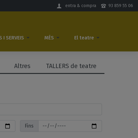
entra & compra
93 859 55 06
S I SERVEIS
MÉS
El teatre
Altres
TALLERS de teatre
Fins
Fins