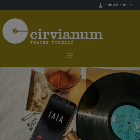
Salta al contingut principal
entra & compra