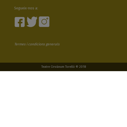
Segueix-nos a:
Termes i condicions generals
Teatre Cirviànum Torelló © 2018