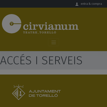
Salta al contingut principal
entra & compra
ACCÉS I SERVEIS