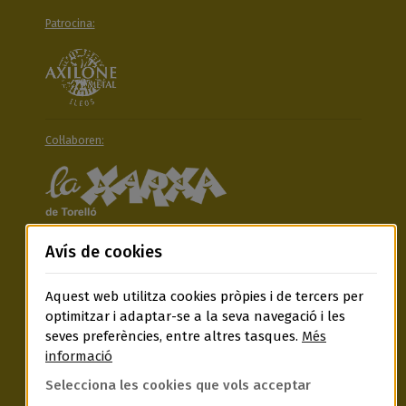
Patrocina:
Col·laboren:
Avís de cookies
Aquest web utilitza cookies pròpies i de tercers per
optimitzar i adaptar-se a la seva navegació i les
Segueix-nos a:
seves preferències, entre altres tasques.
Més
informació
Selecciona les cookies que vols acceptar