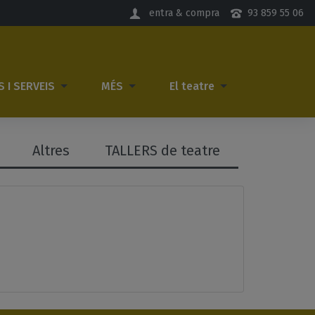
entra & compra
93 859 55 06
S I SERVEIS
MÉS
El teatre
Altres
TALLERS de teatre