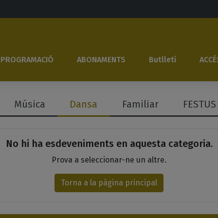
(current)
(current)
(current)
PROGRAMACIÓ
ABONAMENTS
Butlletí
ACCÉ
Música
Dansa
Familiar
FESTUS
ategoria...
s
No hi ha esdeveniments en aquesta categoria.
Prova a seleccionar-ne un altre.
Torna a la pàgina principal