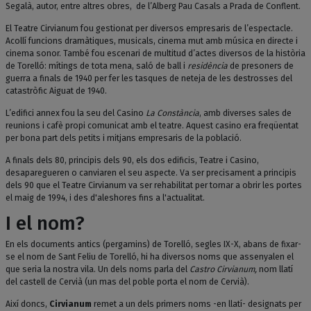
Segalà, autor, entre altres obres, de l’Alberg Pau Casals a Prada de Conflent.
El Teatre Cirvianum fou gestionat per diversos empresaris de l’espectacle.
Acollí funcions dramàtiques, musicals, cinema mut amb música en directe i
cinema sonor. També fou escenari de multitud d’actes diversos de la història
de Torelló: mítings de tota mena, saló de ball i
residència
de presoners de
guerra a finals de 1940 per fer les tasques de neteja de les destrosses del
catastròfic Aiguat de 1940.
L’edifici annex fou la seu del Casino
La Constància
, amb diverses sales de
reunions i cafè propi comunicat amb el teatre. Aquest casino era freqüentat
per bona part dels petits i mitjans empresaris de la població.
A finals dels 80, principis dels 90, els dos edificis, Teatre i Casino,
desaparegueren o canviaren el seu aspecte. Va ser precisament a principis
dels 90 que el Teatre Cirvianum va ser rehabilitat per tornar a obrir les portes
el maig de 1994, i des d'aleshores fins a l'actualitat.
I el nom?
En els documents antics (pergamins) de Torelló, segles IX-X, abans de fixar-
se el nom de Sant Feliu de Torelló, hi ha diversos noms que assenyalen el
que seria la nostra vila. Un dels noms parla del
Castro Cirvianum,
nom llatí
del castell de Cervià (un mas del poble porta el nom de Cervià).
Així doncs,
Cirvianum
remet a un dels primers noms -en llatí- designats per